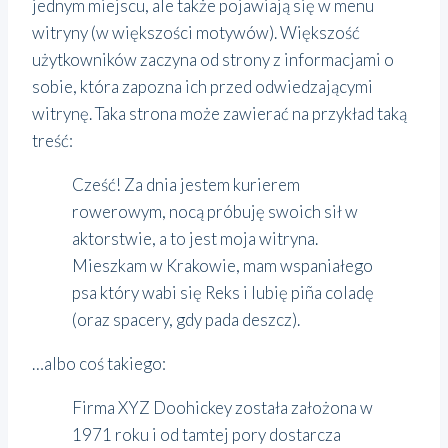
jednym miejscu, ale także pojawiają się w menu
witryny (w większości motywów). Większość
użytkowników zaczyna od strony z informacjami o
sobie, która zapozna ich przed odwiedzającymi
witrynę. Taka strona może zawierać na przykład taką
treść:
Cześć! Za dnia jestem kurierem
rowerowym, nocą próbuję swoich sił w
aktorstwie, a to jest moja witryna.
Mieszkam w Krakowie, mam wspaniałego
psa który wabi się Reks i lubię piña coladę
(oraz spacery, gdy pada deszcz).
…albo coś takiego:
Firma XYZ Doohickey została założona w
1971 roku i od tamtej pory dostarcza