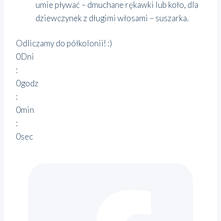
umie pływać – dmuchane rękawki lub koło, dla
dziewczynek z długimi włosami – suszarka.
Odliczamy do półkolonii! :)
0
Dni
:
0
godz
:
0
min
:
0
sec