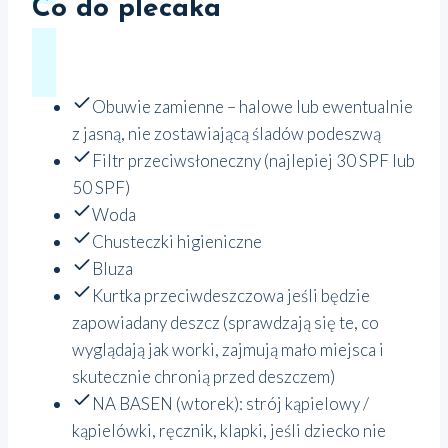
Co do plecaka
Obuwie zamienne – halowe lub ewentualnie
z jasną, nie zostawiającą śladów podeszwą
Filtr przeciwsłoneczny (najlepiej 30 SPF lub
50 SPF)
Woda
Chusteczki higieniczne
Bluza
Kurtka przeciwdeszczowa jeśli będzie
zapowiadany deszcz (sprawdzają się te, co
wyglądają jak worki, zajmują mało miejsca i
skutecznie chronią przed deszczem)
NA BASEN (wtorek): strój kąpielowy /
kąpielówki, ręcznik, klapki, jeśli dziecko nie