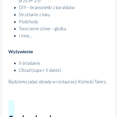
przy SP 25)
DIY – bransoletki z koralików
Strzelanie z łuku
Podchody
Tworzenie slime – glutka
i inne…
Wyżywienie
II śniadanie
Obiad (zupa + II danie)
Będziemy jadać obiady w restauracji Kielecki Talerz.