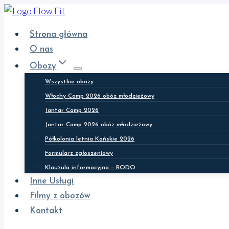
Przejdź
do
Strona główna
treści
O nas
Obozy
Wszystkie obozy
Włochy Camp 2026 obóz młodzieżowy
Jantar Camp 2026
Jantar Camp 2026 obóz młodzieżowy
Półkolonia letnia Końskie 2026
Formularz zgłoszeniowy
Klauzula informacyjna – RODO
Inne Usługi
Filmy z obozów
Kontakt