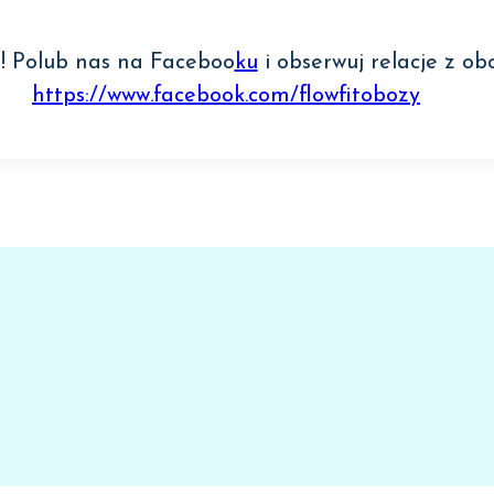
! Polub nas na Faceboo
ku
i obserwuj relacje z obo
https://www.facebook.com/flowfitobozy